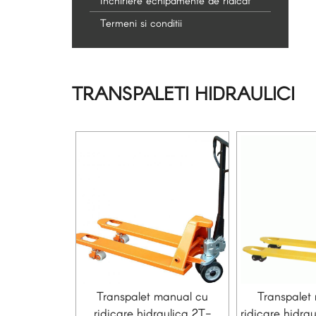
Inchiriere echipamente de ridicat
Termeni si conditii
TRANSPALETI HIDRAULICI
Transpalet manual cu
Transpalet
ridicare hidraulica 2T-
ridicare hidra