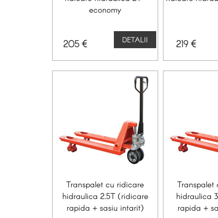
economy
DETALII
€
€
205
219
Transpalet cu ridicare
Transpalet 
hidraulica 2.5T (ridicare
hidraulica 3
rapida + sasiu intarit)
rapida + sas