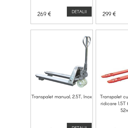
DETALII
€
€
269
299
Transpalet manual, 2.5T, Inox
Transpalet cu 
ridicare 1.5T 
52
DETALII