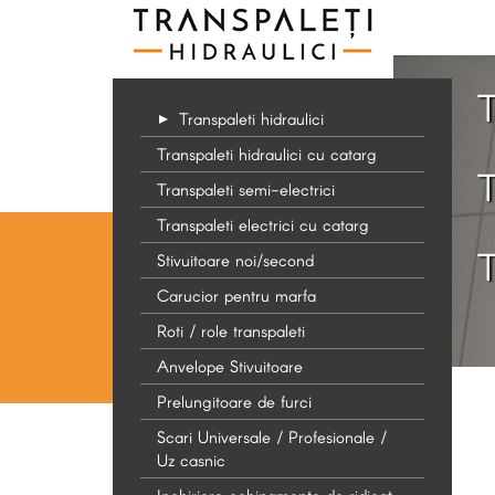
T
Transpaleti hidraulici
Transpaleti hidraulici cu catarg
T
Transpaleti semi-electrici
Transpaleti electrici cu catarg
T
Stivuitoare noi/second
Carucior pentru marfa
Roti / role transpaleti
Anvelope Stivuitoare
Prelungitoare de furci
Scari Universale / Profesionale /
Uz casnic