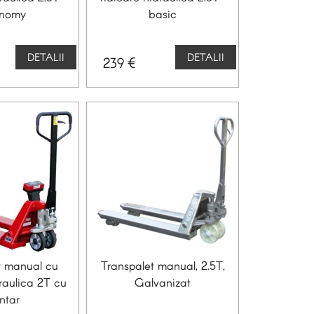
nomy
basic
DETALII
DETALII
€
239
t manual cu
Transpalet manual, 2.5T,
draulica 2T cu
Galvanizat
ntar