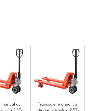
t manual cu
Transpalet manual cu
draulica 2.5T-
ridicare hidraulica 2.5T-