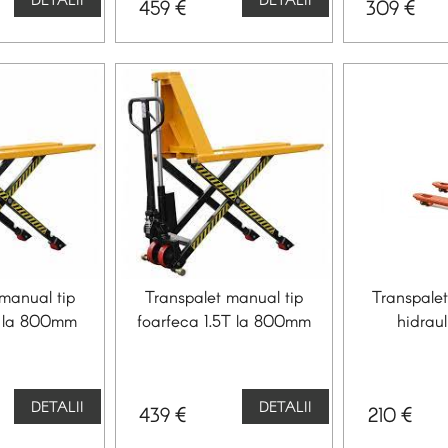
€
€
459
309
manual tip
Transpalet manual tip
Transpalet
T la 800mm
foarfeca 1.5T la 800mm
hidrau
DETALII
DETALII
€
€
439
210