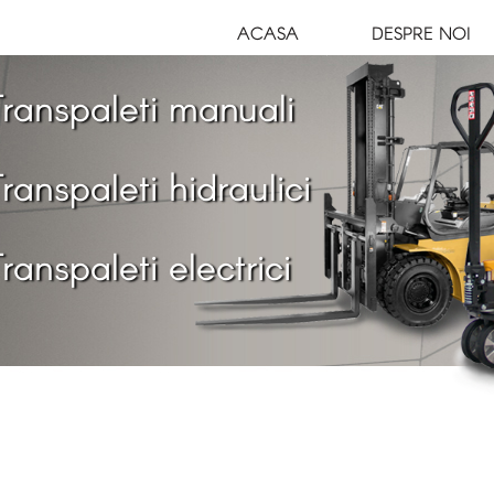
ACASA
DESPRE NOI
ranspaleti manuali
ranspaleti hidraulici
ranspaleti electrici