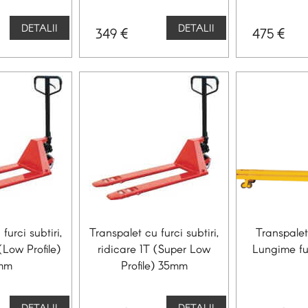
DETALII
DETALII
€
€
349
475
furci subtiri,
Transpalet cu furci subtiri,
Transpale
(Low Profile)
ridicare 1T (Super Low
Lungime fu
mm
Profile) 35mm
DETALII
DETALII