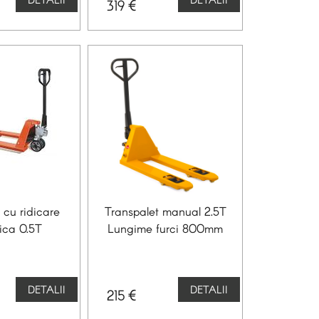
€
319
 cu ridicare
Transpalet manual 2.5T
lica 0.5T
Lungime furci 800mm
DETALII
DETALII
€
215