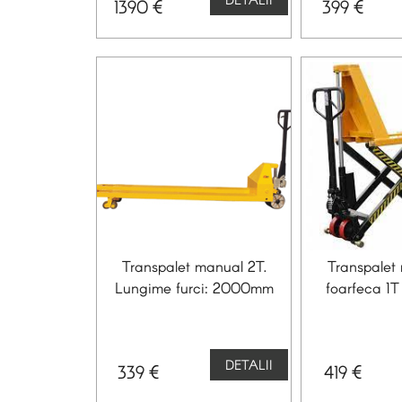
€
€
1390
399
Transpalet manual 2T.
Transpalet 
Lungime furci: 2000mm
foarfeca 1
DETALII
€
€
339
419