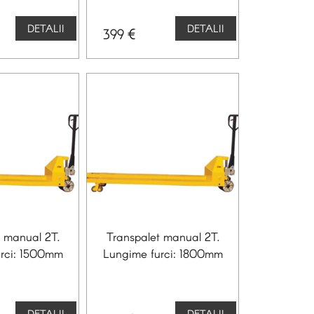
DETALII
DETALII
€
399
t manual 2T.
Transpalet manual 2T.
rci: 1500mm
Lungime furci: 1800mm
DETALII
DETALII