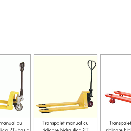
 manual cu
Transpalet manual cu
Transpale
ulica 2T-basic
ridicare hidraulica 2T
ridicare hi