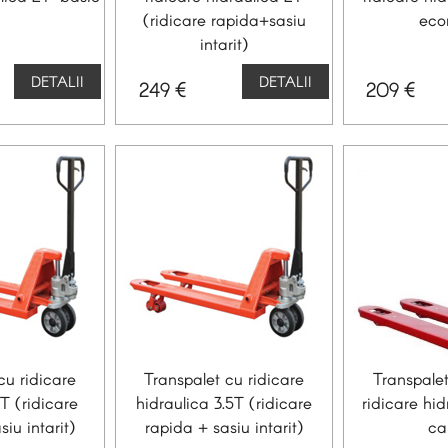
(ridicare rapida+sasiu
eco
intarit)
DETALII
DETALII
€
€
249
209
cu ridicare
Transpalet cu ridicare
Transpale
T (ridicare
hidraulica 3.5T (ridicare
ridicare hi
iu intarit)
rapida + sasiu intarit)
ca